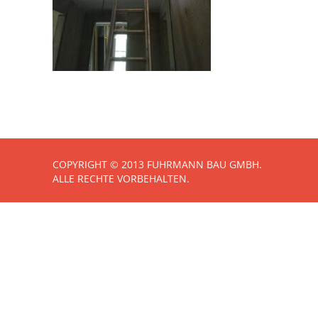
COPYRIGHT © 2013 FUHRMANN BAU GMBH.
ALLE RECHTE VORBEHALTEN.